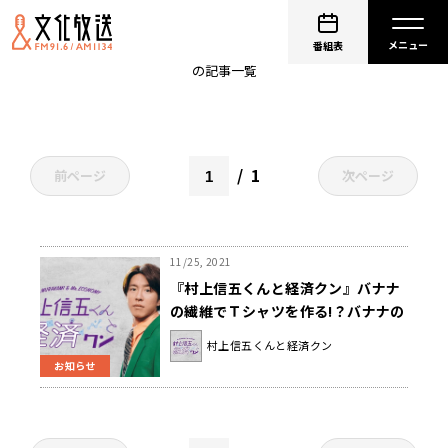
三井物産アイファッション
番組表
の記事一覧
1
前ページ
次ページ
11/25, 2021
『村上信五くんと経済クン』バナナ
の繊維でＴシャツを作る!？バナナの
経済を学ぶ！
村上信五くんと経済クン
お知らせ