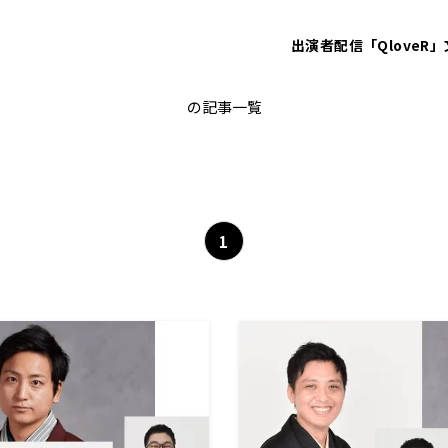
出演者
配信「QloveR」
橘家文吾
の記事一覧
1