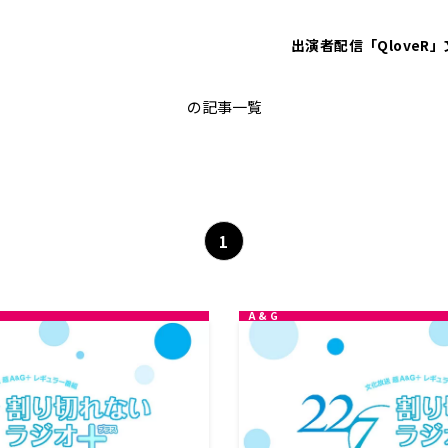
出演者
配信「QloveR」
河瀬詩
の記事一覧
1