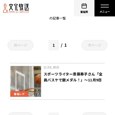
車いすバスケットボール
番組表
の記事一覧
1
前ページ
次ページ
11/10, 2021
スポーツライター斎藤寿子さん「全
員バスケで銀メダル！」～11月9日
(火) ニュースワイドSAKIDORI!
番組レポ