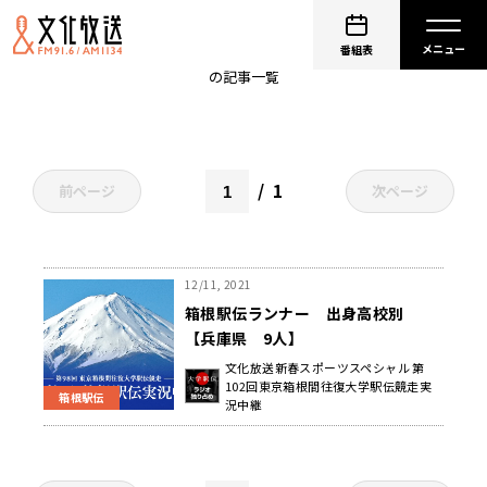
兵庫
番組表
の記事一覧
1
前ページ
次ページ
12/11, 2021
箱根駅伝ランナー 出身高校別
【兵庫県 9人】
文化放送新春スポーツスペシャル 第
102回東京箱根間往復大学駅伝競走実
箱根駅伝
況中継