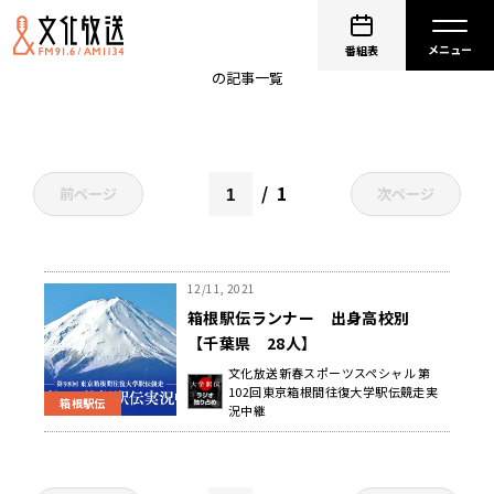
千葉
番組表
の記事一覧
1
前ページ
次ページ
12/11, 2021
箱根駅伝ランナー 出身高校別
【千葉県 28人】
文化放送新春スポーツスペシャル 第
102回東京箱根間往復大学駅伝競走実
箱根駅伝
況中継