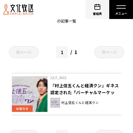
渋谷
番組表
の記事一覧
1
前ページ
次ページ
12/7, 2021
『村上信五くんと経済クン』ギネス
認定された「バーチャルマーケッ
ト」に迫る！
村上信五くんと経済クン
お知らせ