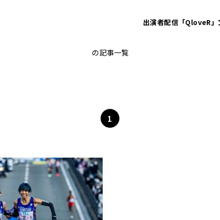
出演者
配信「QloveR」
田澤廉
の記事一覧
1