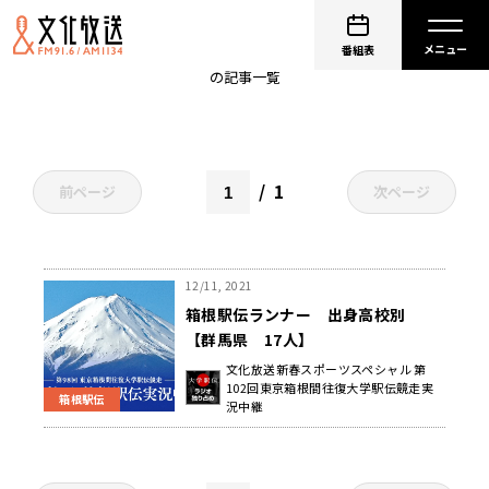
群馬
番組表
の記事一覧
1
前ページ
次ページ
12/11, 2021
箱根駅伝ランナー 出身高校別
【群馬県 17人】
文化放送新春スポーツスペシャル 第
102回東京箱根間往復大学駅伝競走実
箱根駅伝
況中継