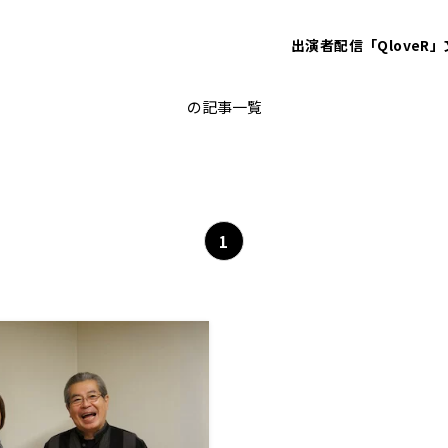
出演者
配信「QloveR」
選手
の記事一覧
1