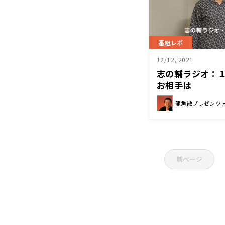
番組レポ
12/12, 2021
志の輔ラジオ：
お相手は
龍角散プレゼンツ 
前ページ