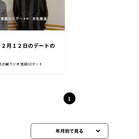
１２月１２日のデートの
志の輔ラジオ 落語DEデート
1
年月別で見る