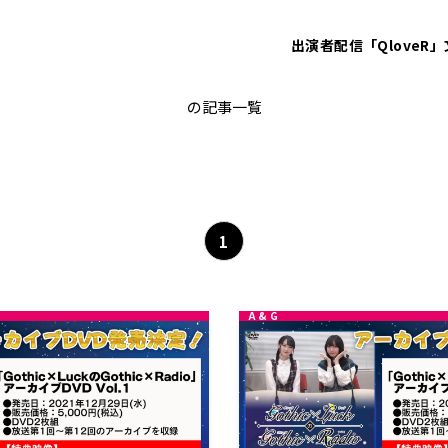
出演者
配信「QloveR」
Gothic×LuckのGothic×Radio
の記事一覧
1