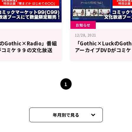
お知らせ
12/28, 2021
kのGothic×Radio」番組
「Gothic×LuckのGot
がコミケ９９の文化放送
アーカイブDVDがコミ
販売！
ブースにて販売！
1
年月別で見る