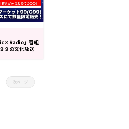
hic×Radio」番組
ケ９９の文化放送
次ページ