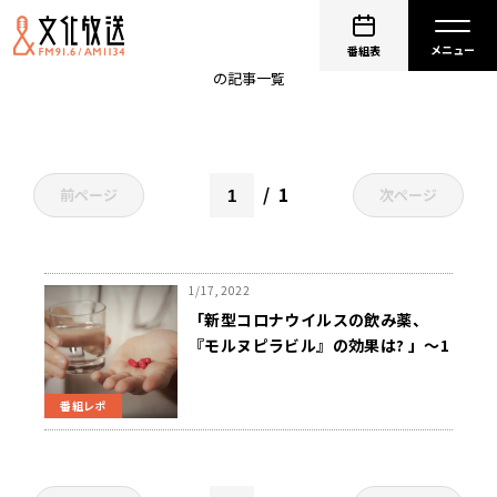
みいクリニック代々木
番組表
の記事一覧
1
前ページ
次ページ
1/17, 2022
「新型コロナウイルスの飲み薬、
『モルヌピラビル』の効果は? 」～1
月13日ニュースワイドSAKIDORI
番組レポ