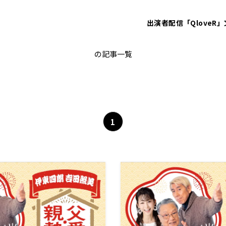
出演者
配信「QloveR」
伊東四朗
の記事一覧
1