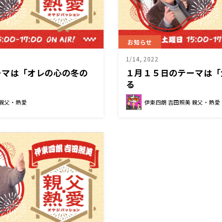
お知らせ
1/14, 2022
ーマは「オレの心の冬の
１月１５日のテーマは「
る
 親父・熱愛
伊東四朗 吉田照美 親父・熱愛