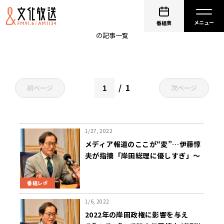
岸田文雄
番組表
の記事一覧
1
前ページ
次ページ
1/27, 2022
メディア報道のここが“変”…伊藤惇
夫が指摘「岸田総理に優しすぎ」～
1月27日「くにまるジャパン極」
番組レポ
1/6, 2022
2022年の岸田政権に影響を与え