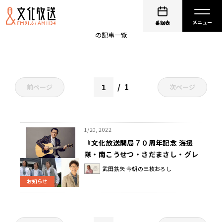
武田鉄矢 今朝の三枚おろし
番組表
の記事一覧
1
前ページ
次ページ
1/20, 2022
『文化放送開局７０周年記念 海援
隊・南こうせつ・さだまさし・グレ
ープ セイ！シュン コンサート』4
武田鉄矢 今朝の三枚おろし
月6日（水）開催決定！
お知らせ