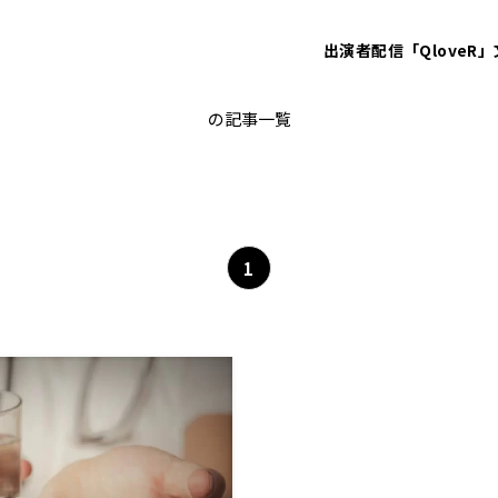
出演者
配信「QloveR」
臨床試験
の記事一覧
1