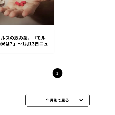
イルスの飲み薬、『モル
果は? 」～1月13日ニュ
ORI
1
年月別で見る