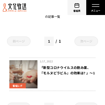
陽性患者
番組表
の記事一覧
1
前ページ
次ページ
1/17, 2022
「新型コロナウイルスの飲み薬、
『モルヌピラビル』の効果は? 」～1
月13日ニュースワイドSAKIDORI
番組レポ