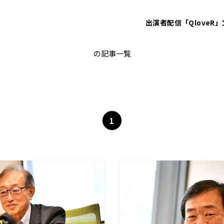
出演者
配信「QloveR」
プーチン
の記事一覧
1