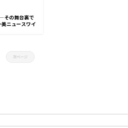
―その舞台裏で
一美ニュースワイ
次ページ