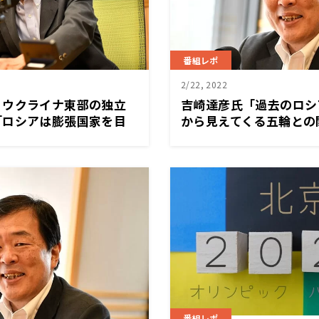
番組レポ
2/22, 2022
、ウクライナ東部の独立
吉崎達彦氏「過去のロシ
「ロシアは膨張国家を目
から見えてくる五輪との
番組レポ