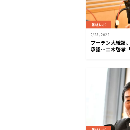
番組レポ
2/23, 2022
プーチン大統領
承認…二木啓孝
指している」
番組レポ