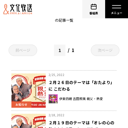
伊東四朗
番組表
の記事一覧
1
前ページ
次ページ
2/25, 2022
２月２６日のテーマは「おたより」
に こだわる
伊東四朗 吉田照美 親父・熱愛
お知らせ
2/18, 2022
２月１９日のテーマは「オレの心の