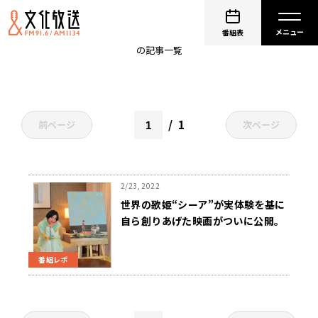
体験
番組表
の記事一覧
1
前ページ
次ページ
2/23, 2022
世界の歌姫“シーア”が実体験を基に
自ら創りあげた映画がついに公開。
池田エライザが魅力を熱く語る!
番組レポ