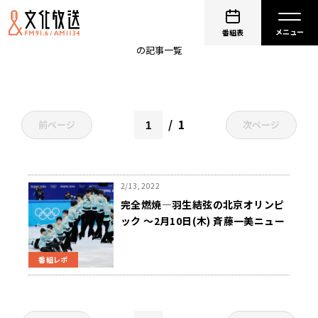
選手
番組表
の記事一覧
1
前ページ
次ページ
2/13, 2022
完全燃焼―羽生結弦の北京オリンピ
ック ～2月10日(木) 斉藤一美ニュー
スワイドSAKIDORI!
番組レポ