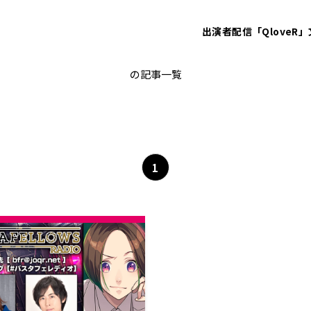
出演者
配信「QloveR」
バスタフェレディオ
の記事一覧
1