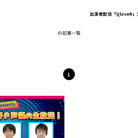
出演者
配信「QloveR」
バトスピ
の記事一覧
1