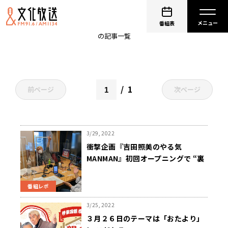
吉田照美
番組表
の記事一覧
1
前ページ
次ページ
3/29, 2022
衝撃企画『吉田照美のやる気
MANMAN』初回オープニングで “裏
番組に生電話”！
番組レポ
3/25, 2022
３月２６日のテーマは「おたより」