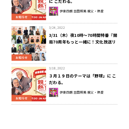
に こだわる。
伊東四朗 吉田照美 親父・熱愛
お知らせ
3/24, 2022
3/31（木）夜10時〜70時間特番『開
局70周年もっと一緒に！文化放送リ
スナー大感謝スペシャル「きっかけ
はラジオ」』タイムテーブルのご案
お知らせ
内
3/18, 2022
３月１９日のテーマは「野球」に こ
だわる。
伊東四朗 吉田照美 親父・熱愛
お知らせ