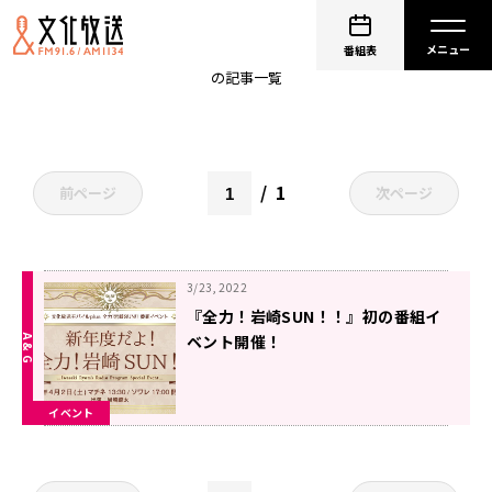
岩崎sun
番組表
の記事一覧
1
前ページ
次ページ
3/23, 2022
『全力！岩崎SUN！！』初の番組イ
ベント開催！
イベント