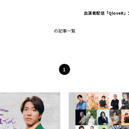
出演者
配信「QloveR」
文化放送70周年
の記事一覧
1