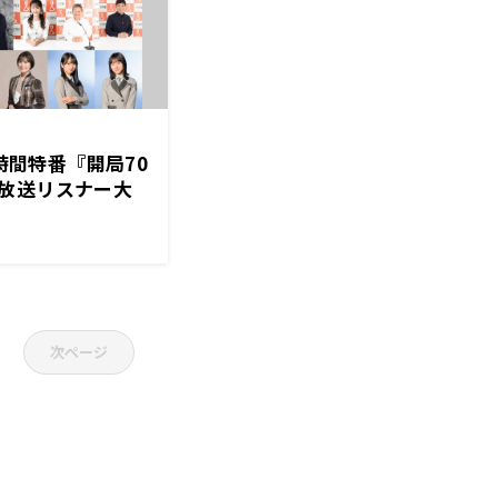
0時間特番『開局70
放送リスナー大
けはラジオ」』タ
次ページ