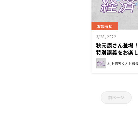
お知らせ
3/28, 2022
秋元康さん登場
特別講義をお楽
と経済クン』
村上信五くんと経
前ページ