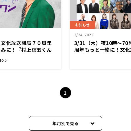
お知らせ
3/24, 2022
！文化放送開局７０周年
3/31（木）夜10時〜7
しみに！『村上信五くん
周年もっと一緒に！文化
感謝スペシャル「きっか
済クン
イムテーブルのご案内
1
年月別で見る