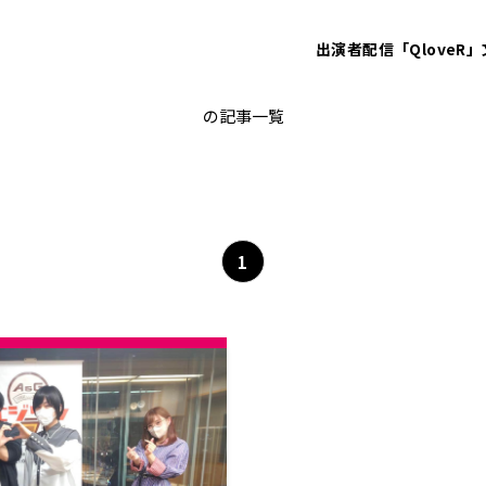
出演者
配信「QloveR」
住谷哲栄
の記事一覧
1