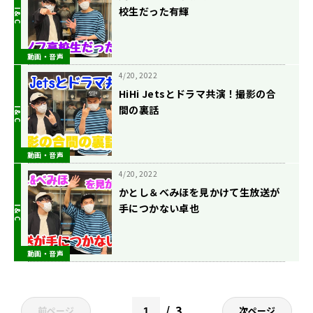
校生だった有輝
動画・音声
4/20, 2022
HiHi Jetsとドラマ共演！撮影の合
間の裏話
動画・音声
4/20, 2022
かとし＆べみほを見かけて生放送が
手につかない卓也
動画・音声
3
前ページ
次ページ