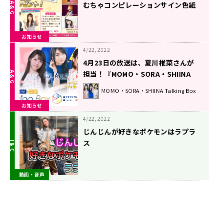
むちゃコンピレーションサイン色紙
プレゼント企画
お知らせ
4/22, 2022
4月23日の放送は、夏川椎菜さんが
担当！『MOMO・SORA・SHIINA
Talking Box』
MOMO・SORA・SHIINA Talking Box
お知らせ
4/22, 2022
じんじんが好きなポケモンはラプラ
ス
動画・音声