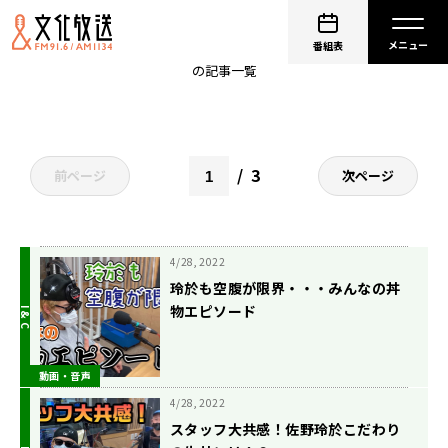
夏川椎菜
番組表
の記事一覧
3
前ページ
次ページ
4/28, 2022
玲於も空腹が限界・・・みんなの丼
物エピソード
動画・音声
4/28, 2022
スタッフ大共感！佐野玲於こだわり