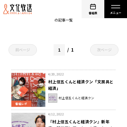
新学期
番組表
の記事一覧
1
前ページ
次ページ
4/20, 2022
村上信五くんと経済クン「文房具と
経済」
村上信五くんと経済クン
番組レポ
4/12, 2022
『村上信五くんと経済クン』新年