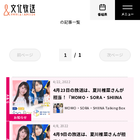
聞いてほしーな
番組表
の記事一覧
1
前ページ
次ページ
4/22, 2022
4月23日の放送は、夏川椎菜さんが
担当！『MOMO・SORA・SHIINA
Talking Box』
MOMO・SORA・SHIINA Talking Box
お知らせ
4/8, 2022
4月9日の放送は、夏川椎菜さんが担