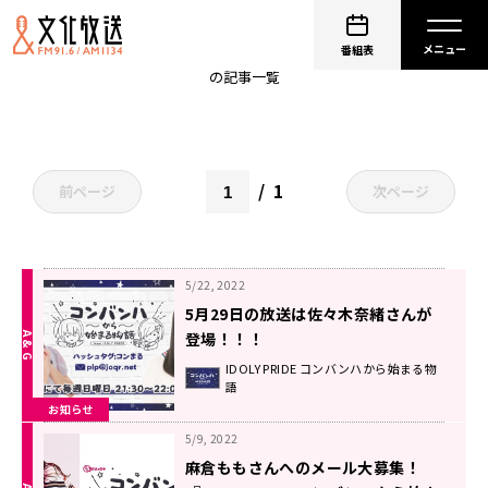
コンまる
番組表
の記事一覧
1
前ページ
次ページ
5/22, 2022
5月29日の放送は佐々木奈緒さんが
登場！！！
メールも大募集！！！
IDOLY PRIDE コンバンハから始まる物
語
お知らせ
5/9, 2022
麻倉ももさんへのメール大募集！