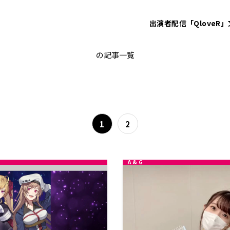
出演者
配信「QloveR」
ザキャッチ
の記事一覧
1
2