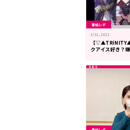
番組レポ
5/31, 2022
【▽▲TRiNITY
クアイス好き？
番組レポ