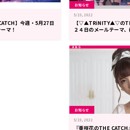
お知らせ
5/23, 2022
CATCH】今週・5月27日
【▽▲TRiNITY▲▽のT
テーマ！
２４日のメールテーマ、
も募集！
お知らせ
5/23, 2022
『亜咲花のTHE CATC