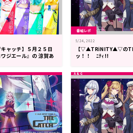
番組レポ
5/24, 2022
ザキャッチ】５月２５日
【▽▲TRiNITY▲▽のT
ワジエール』の 涼賀あ
ッ！！ ﾆﾃｨ!!
！！