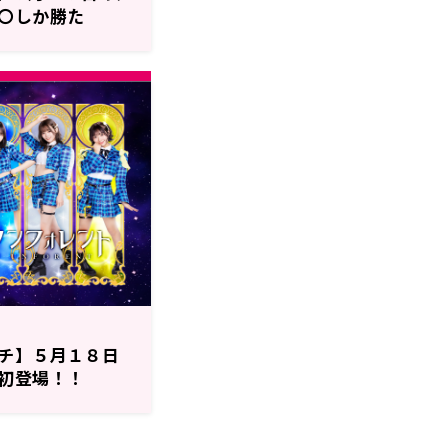
〇しか勝た
チ】５月１８日
初登場！！