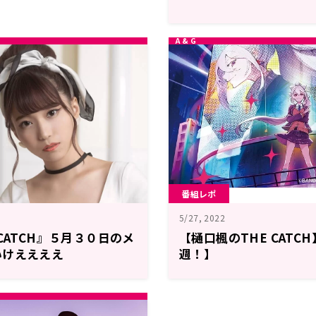
番組レポ
5/27, 2022
CATCH』５月３０日のメ
【樋口楓のTHE CATC
いけええええ
週！】
！！』