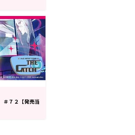
H】＃７２【発売当