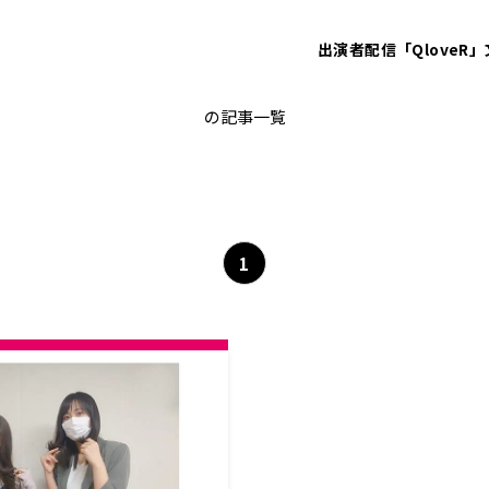
出演者
配信「QloveR」
上田瞳
の記事一覧
1