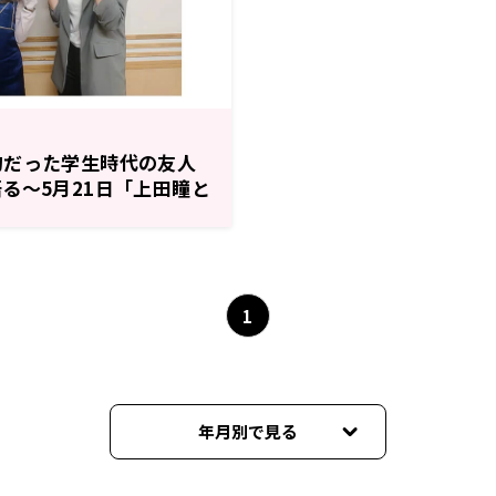
的だった学生時代の友人
る～5月21日「上田瞳と
たりnight」
1
年月別で見る