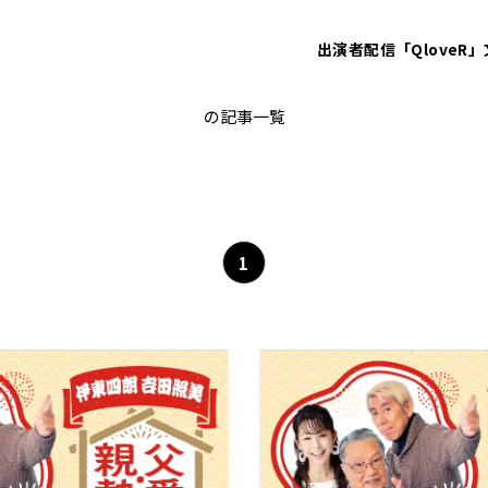
出演者
配信「QloveR」
伊東四朗
の記事一覧
1