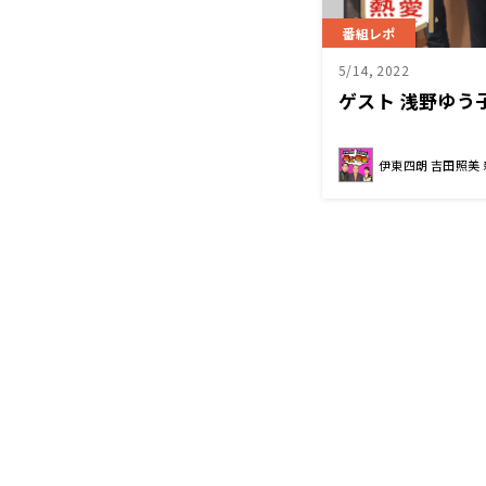
番組レポ
5/14, 2022
ゲスト 浅野ゆう
伊東四朗 吉田照美