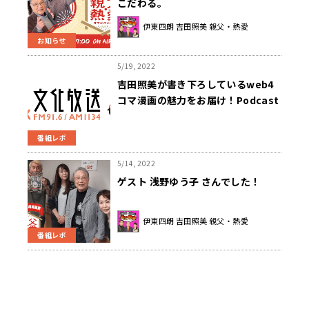
こだわる。
伊東四朗 吉田照美 親父・熱愛
お知らせ
5/19, 2022
吉田照美が書き下ろしているweb4
コマ漫画の魅力をお届け！Podcast
新番組『ロバロック6869RADIO』、
5月14日（土）より隔週土曜日に配
番組レポ
信中
5/14, 2022
ゲスト 浅野ゆう子 さんでした！
伊東四朗 吉田照美 親父・熱愛
番組レポ