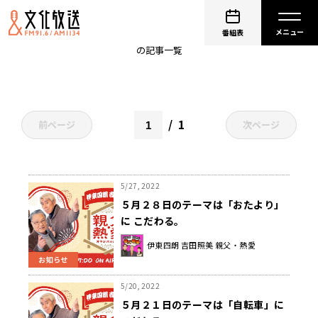
吉田照美
番組表
の記事一覧
1
前ページ
次ページ
5/27, 2022
５月２８日のテーマは「おたより」
に こだわる。
伊東四朗 吉田照美 親父・熱愛
お知らせ
5/20, 2022
５月２１日のテーマは「自転車」に