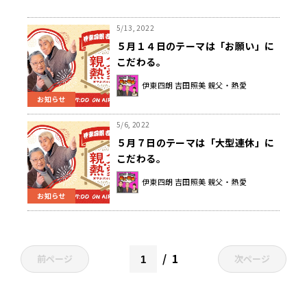
5/13, 2022
５月１４日のテーマは「お願い」に
こだわる。
伊東四朗 吉田照美 親父・熱愛
お知らせ
5/6, 2022
５月７日のテーマは「大型連休」に
こだわる。
伊東四朗 吉田照美 親父・熱愛
お知らせ
1
前ページ
次ページ