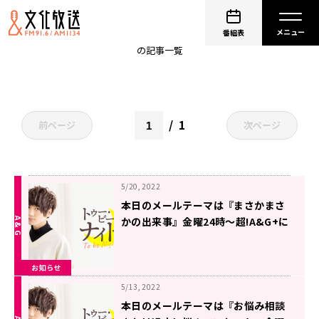
生放送
番組表
の記事一覧
1
前ページ
次ページ
5/20, 2022
本日のメールテーマは『まさかまさ
かの出来事』金曜24時～超!A&G+に
て生放送「千葉翔也のトゥー・ビ
ー・ナイト」
お知らせ
5/13, 2022
本日のメールテーマは『お悩み相談