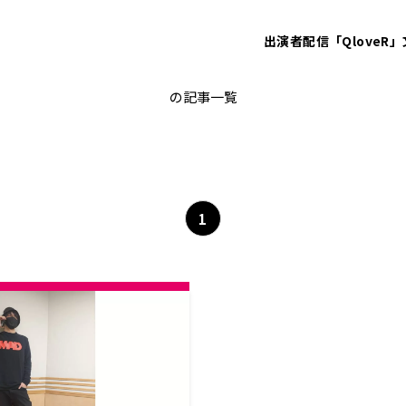
出演者
配信「QloveR」
石川界人のとまどいイルカ
の記事一覧
1