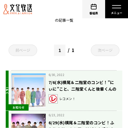
キスマイRadio
番組表
の記事一覧
1
前ページ
次ページ
6/30, 2022
7/6(水)横尾＆二階堂のコンビ！”に
ぃに”こと、二階堂くんと後輩くんの
エピソード！
レコメン！
お知らせ
6/23, 2022
6/29(水)横尾＆二階堂のコンビ！ふ