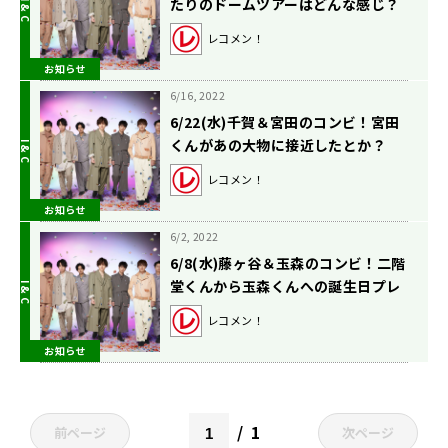
たりのドームツアーはどんな感じ？
レコメン！
お知らせ
6/16, 2022
6/22(水)千賀＆宮田のコンビ！宮田
くんがあの大物に接近したとか？
レコメン！
お知らせ
6/2, 2022
6/8(水)藤ヶ谷＆玉森のコンビ！二階
堂くんから玉森くんへの誕生日プレ
ゼント！
レコメン！
お知らせ
1
前ページ
次ページ