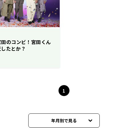
＆宮田のコンビ！宮田くん
近したとか？
1
年月別で見る