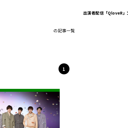
出演者
配信「QloveR」
千賀健永
の記事一覧
1