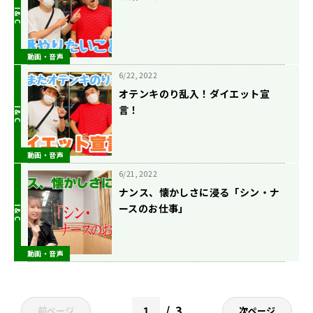
動画・音声
6/22, 2022
オテンキのり乱入！ダイエット宣
言！
動画・音声
6/21, 2022
ナンス、懐かしさに浸る「シン・ナ
ースのお仕事」
動画・音声
3
前ページ
次ページ