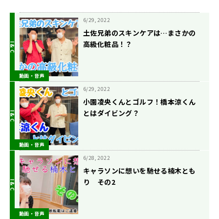
6/29, 2022
土佐兄弟のスキンケアは…まさかの
高級化粧品！？
動画・音声
6/29, 2022
小園凌央くんとゴルフ！橋本涼くん
とはダイビング？
動画・音声
6/28, 2022
キャラソンに想いを馳せる楠木とも
り その2
動画・音声