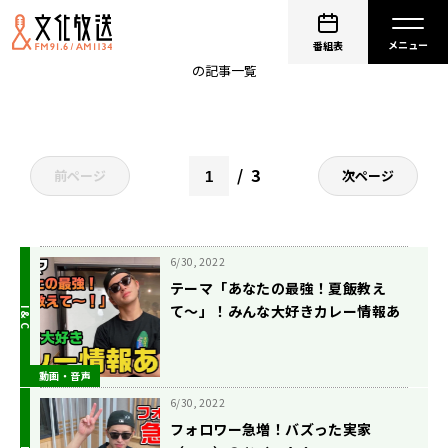
夏川椎菜
番組表
の記事一覧
3
前ページ
次ページ
6/30, 2022
テーマ「あなたの最強！夏飯教え
て〜」！みんな大好きカレー情報あ
り！
動画・音声
6/30, 2022
フォロワー急増！バズった実家