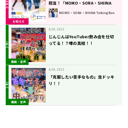
担当！『MOMO・SORA・SHIINA
Talking Box』
MOMO・SORA・SHIINA Talking Box
お知らせ
6/24, 2022
じんじんはYouTuber飲み会を仕切
ってる！？噂の真相！！
動画・音声
6/24, 2022
「克服したい苦手なもの」虫ドッキ
リ！！
動画・音声