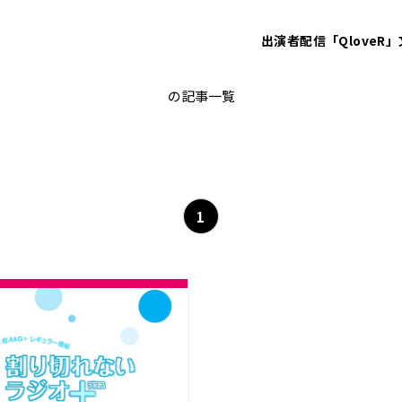
出演者
配信「QloveR」
河瀬詩
の記事一覧
1