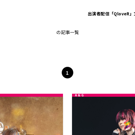
出演者
配信「QloveR」
アニメソング
の記事一覧
1