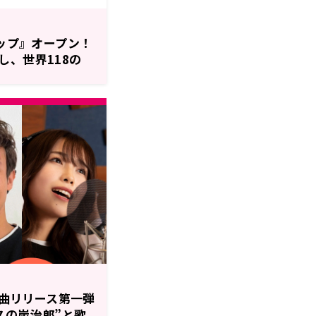
ョップ』オープン！
し、世界118の
が可能！
 楽曲リリース第一弾
スの炭治郎”と歌