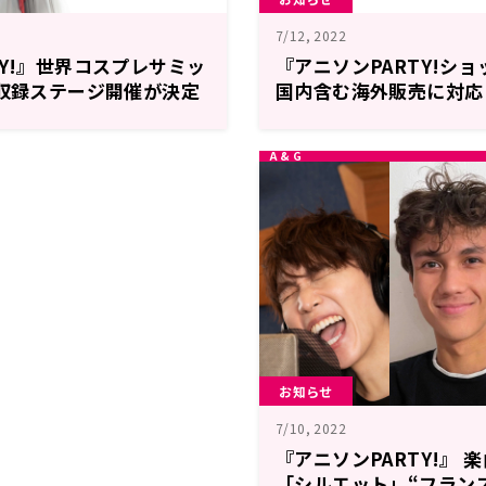
7/12, 2022
TY!』世界コスプレサミッ
『アニソンPARTY!シ
開収録ステージ開催が決定
国内含む海外販売に対応
手の吉田仁美 歌唱ステ
国・地域から商品の購入
お知らせ
7/10, 2022
『アニソンPARTY!』
「シルエット」“フラン