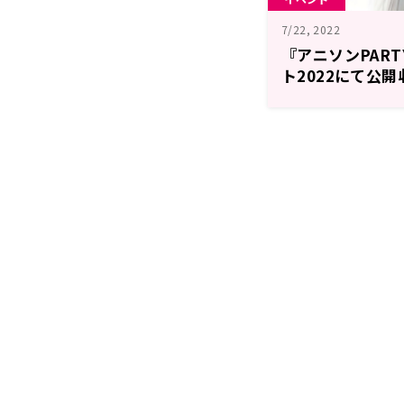
7/22, 2022
『アニソンPAR
ト2022にて公
ゲストは声優・歌
ージも