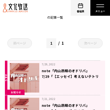
エッセイ
番組表
の記事一覧
1
前ページ
次ページ
7/29, 2022
note「内山昂輝のオドリバ」
7/29「【エッセイ】考えないテトリ
ス」を更新しました
お知らせ
7/21, 2022
note「内山昂輝のオドリバ」