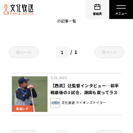
川越誠司
番組表
の記事一覧
1
前ページ
次ページ
7/22, 2022
【西武】辻監督インタビュー…前半
戦最後の3 試合、源田も戻ってラス
トスパートだ！
文化放送 ライオンズナイター
番組レポ