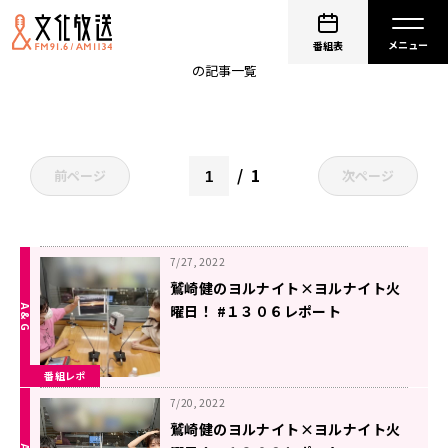
沢口けいこ
番組表
の記事一覧
1
前ページ
次ページ
7/27, 2022
鷲崎健のヨルナイト×ヨルナイト火
曜日！ #１３０６レポート
番組レポ
7/20, 2022
鷲崎健のヨルナイト×ヨルナイト火