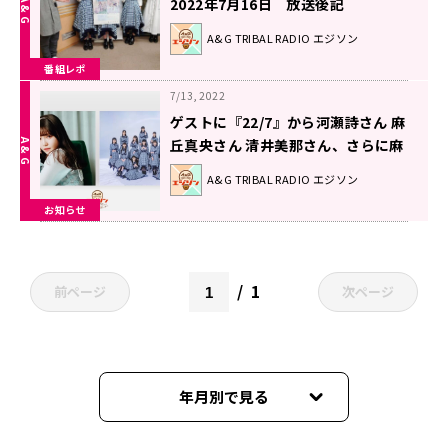
2022年7月16日 放送後記
A&G TRIBAL RADIO エジソン
番組レポ
7/13, 2022
ゲストに『22/7』から河瀬詩さん 麻
丘真央さん 清井美那さん、さらに麻
倉ももさんが登場！エジソン7月16
A&G TRIBAL RADIO エジソン
日
お知らせ
1
前ページ
次ページ
年月別で見る