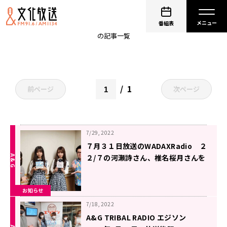
河瀬詩
番組表
の記事一覧
1
前ページ
次ページ
7/29, 2022
７月３１日放送のWADAXRadio ２
２/７の河瀬詩さん、椎名桜月さんを
お迎え！！
お知らせ
7/18, 2022
A&G TRIBAL RADIO エジソン