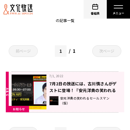
荊棘輪舞曲
番組表
の記事一覧
1
前ページ
次ページ
7/1, 2022
7月2日の放送には、古川慎さんがゲ
ストに登場！『安元洋貴の笑われる
セールスマン（仮）』
安元洋貴の笑われるセールスマン
（仮）
お知らせ