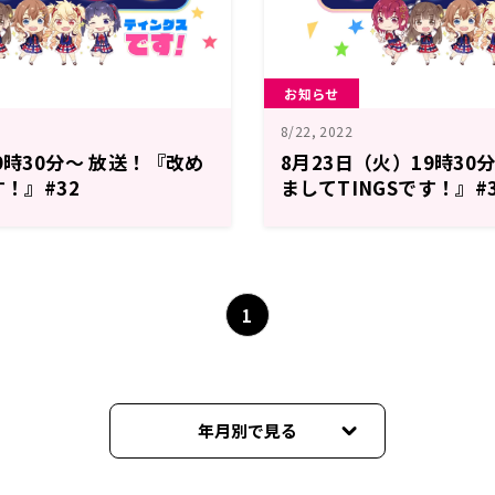
お知らせ
8/22, 2022
9時30分～ 放送！『改め
8月23日（火）19時30
す！』#32
ましてTINGSです！』#
1
年月別で見る