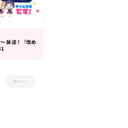
分～ 放送！『改め
31
次ページ