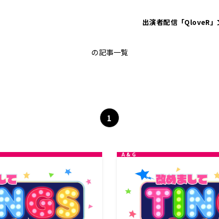
出演者
配信「QloveR」
ゆらゆらシスターズ
の記事一覧
1