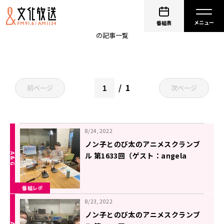
アニスク
番組表
の記事一覧
1
前ページ
次ページ
8/24, 2022
ノン子とのび太のアニメスクランブ
ル 第1633回（ゲスト：angela
atsukoさん）
番組レポ
8/23, 2022
ノン子とのび太のアニメスクランブ