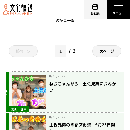
夏川椎菜
番組表
の記事一覧
3
前ページ
次ページ
8/31, 2022
ねおちゃんから 土佐兄弟におねが
い
動画・音声
8/31, 2022
土佐兄弟の青春文化祭 9月23日開