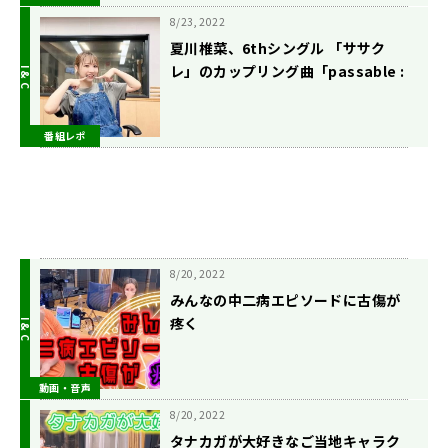
8/23, 2022
夏川椎菜、6thシングル 「ササク
レ」のカップリング曲「passable :
(」について語る！「CD1枚全部が夏
川作詞になったのは初めて」
番組レポ
8/20, 2022
みんなの中二病エピソードに古傷が
疼く
動画・音声
8/20, 2022
タナカガが大好きなご当地キャラク