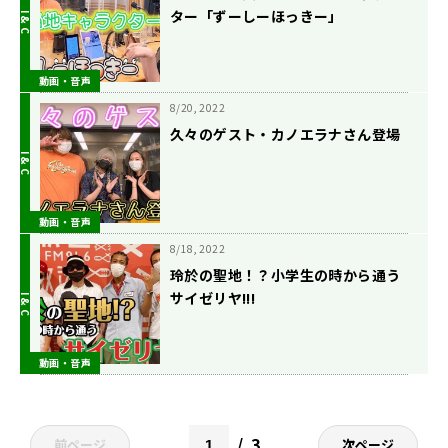
ター「ずーしーほっきー」
動画・音声
8/20, 2022
久々のゲスト・カノエラナさん登場
動画・音声
8/18, 2022
玲於の聖地！？小学生の時から通う
サイゼリヤ!!!
動画・音声
3
前ページ
次ページ